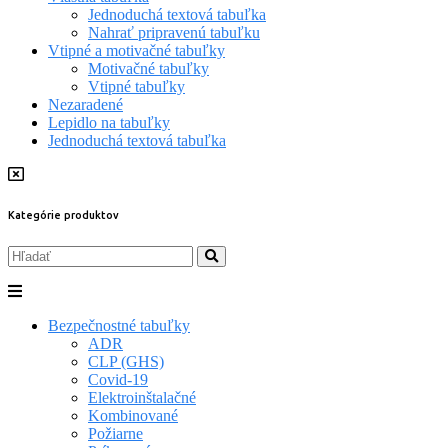
Jednoduchá textová tabuľka
Nahrať pripravenú tabuľku
Vtipné a motivačné tabuľky
Motivačné tabuľky
Vtipné tabuľky
Nezaradené
Lepidlo na tabuľky
Jednoduchá textová tabuľka
Kategórie produktov
Bezpečnostné tabuľky
ADR
CLP (GHS)
Covid-19
Elektroinštalačné
Kombinované
Požiarne