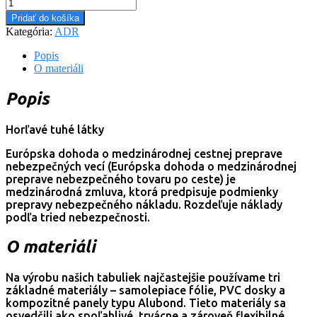
Pridať do košíka
Kategória:
ADR
Popis
O materiáli
Popis
Horľavé tuhé látky
Európska dohoda o medzinárodnej cestnej preprave
nebezpečných vecí (Európska dohoda o medzinárodnej
preprave nebezpečného tovaru po ceste) je
medzinárodná zmluva, ktorá predpisuje podmienky
prepravy nebezpečného nákladu. Rozdeľuje náklady
podľa tried nebezpečnosti.
O materiáli
Na výrobu našich tabuliek najčastejšie používame tri
základné materiály – samolepiace fólie, PVC dosky a
kompozitné panely typu Alubond. Tieto materiály sa
osvedčili ako spoľahlivé, trvácne a zároveň flexibilné