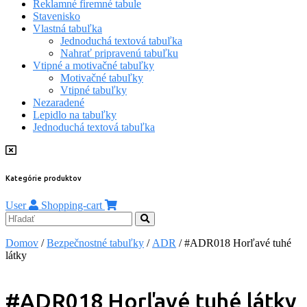
Reklamné firemné tabule
Stavenisko
Vlastná tabuľka
Jednoduchá textová tabuľka
Nahrať pripravenú tabuľku
Vtipné a motivačné tabuľky
Motivačné tabuľky
Vtipné tabuľky
Nezaradené
Lepidlo na tabuľky
Jednoduchá textová tabuľka
Kategórie produktov
User
Shopping-cart
Domov
/
Bezpečnostné tabuľky
/
ADR
/ #ADR018 Horľavé tuhé
látky
#ADR018 Horľavé tuhé látky