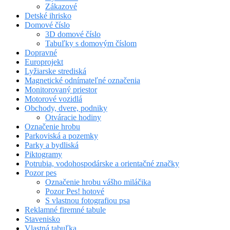
Zákazové
Detské ihrisko
Domové číslo
3D domové číslo
Tabuľky s domovým číslom
Dopravné
Europrojekt
Lyžiarske strediská
Magnetické odnímateľné označenia
Monitorovaný priestor
Motorové vozidlá
Obchody, dvere, podniky
Otváracie hodiny
Označenie hrobu
Parkoviská a pozemky
Parky a bydliská
Piktogramy
Potrubia, vodohospodárske a orientačné značky
Pozor pes
Označenie hrobu vášho miláčika
Pozor Pes! hotové
S vlastnou fotografiou psa
Reklamné firemné tabule
Stavenisko
Vlastná tabuľka