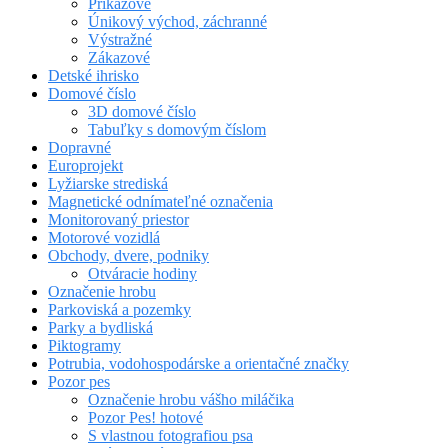
Príkazové
Únikový východ, záchranné
Výstražné
Zákazové
Detské ihrisko
Domové číslo
3D domové číslo
Tabuľky s domovým číslom
Dopravné
Europrojekt
Lyžiarske strediská
Magnetické odnímateľné označenia
Monitorovaný priestor
Motorové vozidlá
Obchody, dvere, podniky
Otváracie hodiny
Označenie hrobu
Parkoviská a pozemky
Parky a bydliská
Piktogramy
Potrubia, vodohospodárske a orientačné značky
Pozor pes
Označenie hrobu vášho miláčika
Pozor Pes! hotové
S vlastnou fotografiou psa