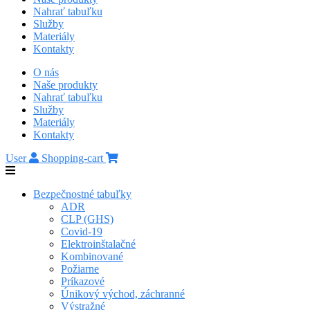
Nahrať tabuľku
Služby
Materiály
Kontakty
O nás
Naše produkty
Nahrať tabuľku
Služby
Materiály
Kontakty
User
Shopping-cart
Bezpečnostné tabuľky
ADR
CLP (GHS)
Covid-19
Elektroinštalačné
Kombinované
Požiarne
Príkazové
Únikový východ, záchranné
Výstražné