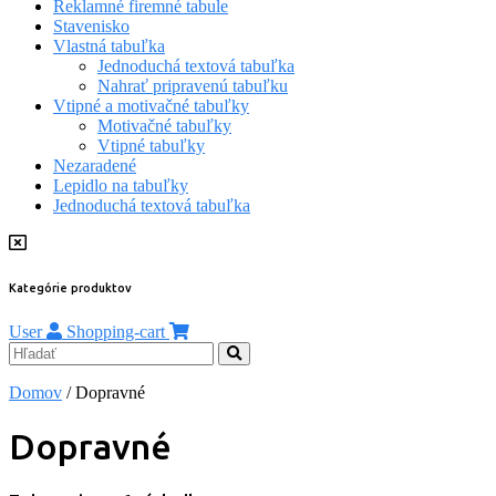
Reklamné firemné tabule
Stavenisko
Vlastná tabuľka
Jednoduchá textová tabuľka
Nahrať pripravenú tabuľku
Vtipné a motivačné tabuľky
Motivačné tabuľky
Vtipné tabuľky
Nezaradené
Lepidlo na tabuľky
Jednoduchá textová tabuľka
Kategórie produktov
User
Shopping-cart
Domov
/ Dopravné
Dopravné