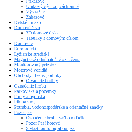
Príkazové
Únikový východ, záchranné
Výstražné
Zákazové
Detské ihrisko
Domové číslo
3D domové číslo
Tabuľky s domovým číslom
Dopravné
Europrojekt
Lyžiarske strediská
Magnetické odnímateľné označenia
Monitorovaný priestor
Motorové vozidlá
Obchody, dvere, podniky
Otváracie hodiny
Označenie hrobu
Parkoviská a pozemky
Parky a bydliská
Piktogramy
Potrubia, vodohospodárske a orientačné značky
Pozor pes
Označenie hrobu vášho miláčika
Pozor Pes! hotové
S vlastnou fotografiou psa