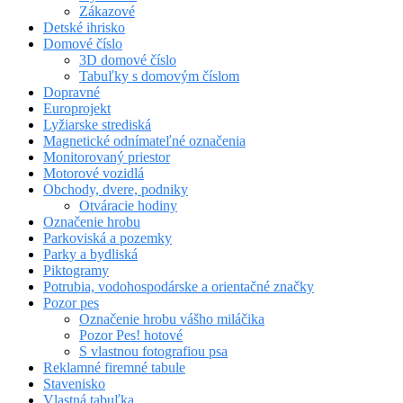
Zákazové
Detské ihrisko
Domové číslo
3D domové číslo
Tabuľky s domovým číslom
Dopravné
Europrojekt
Lyžiarske strediská
Magnetické odnímateľné označenia
Monitorovaný priestor
Motorové vozidlá
Obchody, dvere, podniky
Otváracie hodiny
Označenie hrobu
Parkoviská a pozemky
Parky a bydliská
Piktogramy
Potrubia, vodohospodárske a orientačné značky
Pozor pes
Označenie hrobu vášho miláčika
Pozor Pes! hotové
S vlastnou fotografiou psa
Reklamné firemné tabule
Stavenisko
Vlastná tabuľka