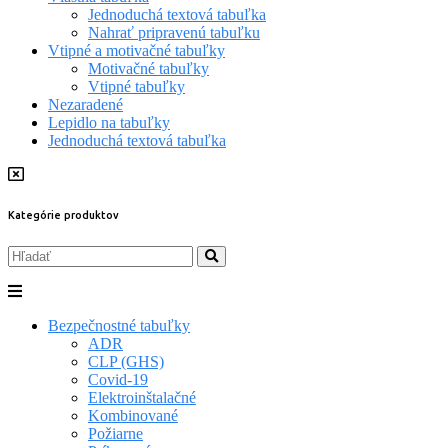
Jednoduchá textová tabuľka
Nahrať pripravenú tabuľku
Vtipné a motivačné tabuľky
Motivačné tabuľky
Vtipné tabuľky
Nezaradené
Lepidlo na tabuľky
Jednoduchá textová tabuľka
Kategórie produktov
Bezpečnostné tabuľky
ADR
CLP (GHS)
Covid-19
Elektroinštalačné
Kombinované
Požiarne