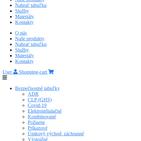
Nahrať tabuľku
Služby
Materiály
Kontakty
O nás
Naše produkty
Nahrať tabuľku
Služby
Materiály
Kontakty
User
Shopping-cart
Bezpečnostné tabuľky
ADR
CLP (GHS)
Covid-19
Elektroinštalačné
Kombinované
Požiarne
Príkazové
Únikový východ, záchranné
Výstražné