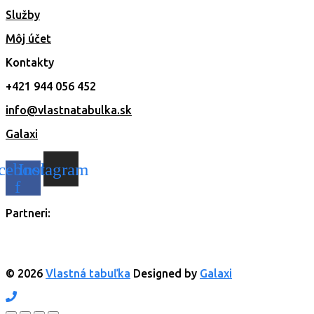
Služby
Môj účet
Kontakty
+421 944 056 452
info@vlastnatabulka.sk
Galaxi
cebook-
Instagram
f
Partneri:
© 2026
Vlastná tabuľka
Designed by
Galaxi