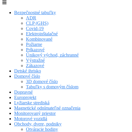
Bezpečnostné tabuľky
ADR
CLP (GHS)
Covid-19
Elektroinštalačné
Kombinované
Požiarne
Príkazové
Únikový východ, záchranné
Výstražné
Zákazové
Detské ihrisko
Domové číslo
3D domové číslo
Tabuľky s domovým číslom
Dopravné
Europrojekt
Lyžiarske strediská
Magnetické odnímateľné označenia
Monitorovaný priestor
Motorové vozidlá
Obchody, dvere, podniky
Otváracie hodiny