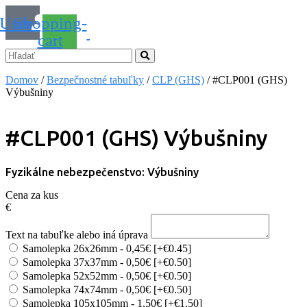
User
Shopping-
cart
Domov
/
Bezpečnostné tabuľky
/
CLP (GHS)
/ #CLP001 (GHS)
Výbušniny
#CLP001 (GHS) Výbušniny
Fyzikálne nebezpečenstvo: Výbušniny
Cena za kus
€
Text na tabuľke alebo iná úprava
Samolepka 26x26mm - 0,45€
[+€0.45]
Samolepka 37x37mm - 0,50€
[+€0.50]
Samolepka 52x52mm - 0,50€
[+€0.50]
Samolepka 74x74mm - 0,50€
[+€0.50]
Samolepka 105x105mm - 1,50€
[+€1.50]