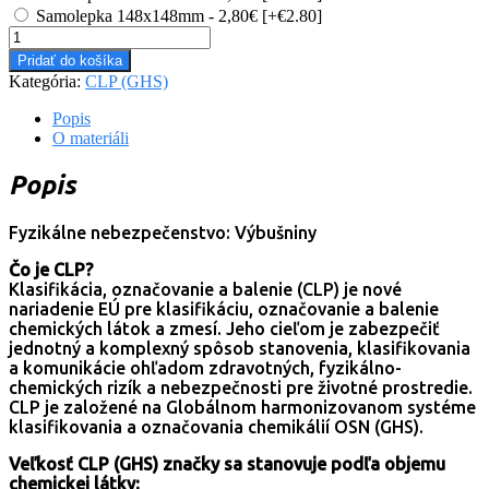
Samolepka 148x148mm - 2,80€
[+€2.80]
množstvo
#CLP001
Pridať do košíka
(GHS)
Kategória:
CLP (GHS)
Výbušniny
Popis
O materiáli
Popis
Fyzikálne nebezpečenstvo: Výbušniny
Čo je CLP?
Klasifikácia, označovanie a balenie (CLP) je nové
nariadenie EÚ pre klasifikáciu, označovanie a balenie
chemických látok a zmesí. Jeho cieľom je zabezpečiť
jednotný a komplexný spôsob stanovenia, klasifikovania
a komunikácie ohľadom zdravotných, fyzikálno-
chemických rizík a nebezpečnosti pre životné prostredie.
CLP je založené na Globálnom harmonizovanom systéme
klasifikovania a označovania chemikálií OSN (GHS).
Veľkosť CLP (GHS) značky sa stanovuje podľa objemu
chemickej látky: