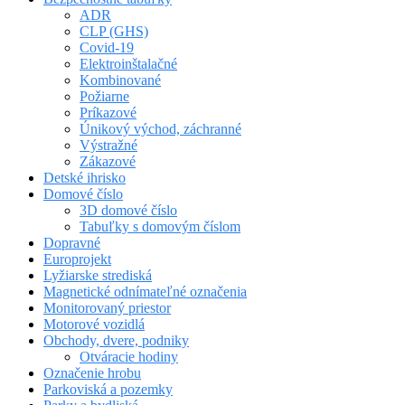
ADR
CLP (GHS)
Covid-19
Elektroinštalačné
Kombinované
Požiarne
Príkazové
Únikový východ, záchranné
Výstražné
Zákazové
Detské ihrisko
Domové číslo
3D domové číslo
Tabuľky s domovým číslom
Dopravné
Europrojekt
Lyžiarske strediská
Magnetické odnímateľné označenia
Monitorovaný priestor
Motorové vozidlá
Obchody, dvere, podniky
Otváracie hodiny
Označenie hrobu
Parkoviská a pozemky