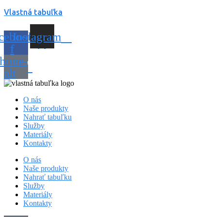
Vlastná tabuľka
cebook-
Instagram
f
hone-
alt
O nás
Naše produkty
Nahrať tabuľku
Služby
Materiály
Kontakty
O nás
Naše produkty
Nahrať tabuľku
Služby
Materiály
Kontakty