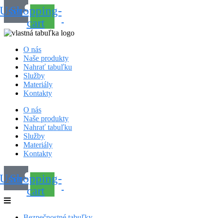
User
Shopping-
cart
O nás
Naše produkty
Nahrať tabuľku
Služby
Materiály
Kontakty
O nás
Naše produkty
Nahrať tabuľku
Služby
Materiály
Kontakty
User
Shopping-
cart
Bezpečnostné tabuľky