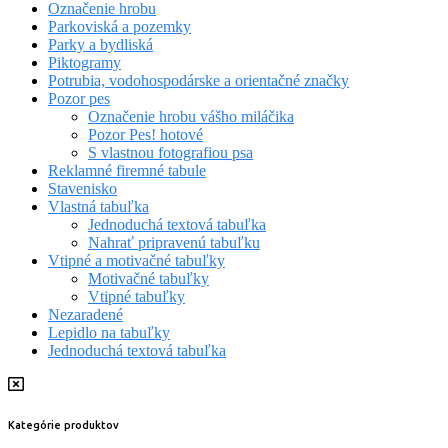
Označenie hrobu
Parkoviská a pozemky
Parky a bydliská
Piktogramy
Potrubia, vodohospodárske a orientačné značky
Pozor pes
Označenie hrobu vášho miláčika
Pozor Pes! hotové
S vlastnou fotografiou psa
Reklamné firemné tabule
Stavenisko
Vlastná tabuľka
Jednoduchá textová tabuľka
Nahrať pripravenú tabuľku
Vtipné a motivačné tabuľky
Motivačné tabuľky
Vtipné tabuľky
Nezaradené
Lepidlo na tabuľky
Jednoduchá textová tabuľka
Kategórie produktov