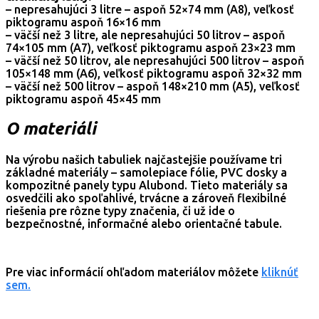
– nepresahujúci 3 litre – aspoň 52×74 mm (A8), veľkosť
piktogramu aspoň 16×16 mm
– väčší než 3 litre, ale nepresahujúci 50 litrov – aspoň
74×105 mm (A7), veľkosť piktogramu aspoň 23×23 mm
– väčší než 50 litrov, ale nepresahujúci 500 litrov – aspoň
105×148 mm (A6), veľkosť piktogramu aspoň 32×32 mm
– väčší než 500 litrov – aspoň 148×210 mm (A5), veľkosť
piktogramu aspoň 45×45 mm
O materiáli
Na výrobu našich tabuliek najčastejšie používame tri
základné materiály – samolepiace fólie, PVC dosky a
kompozitné panely typu Alubond. Tieto materiály sa
osvedčili ako spoľahlivé, trvácne a zároveň flexibilné
riešenia pre rôzne typy značenia, či už ide o
bezpečnostné, informačné alebo orientačné tabule.
Pre viac informácií ohľadom materiálov môžete
kliknúť
sem.