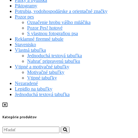
Parky a bydliská
Piktogramy
Potrubia, vodohospodárske a orientačné značky
Pozor pes
Označenie hrobu vášho miláčika
Pozor Pes! hotové
S vlastnou fotografiou psa
Reklamné firemné tabule
Stavenisko
Vlastná tabuľka
Jednoduchá textová tabuľka
Nahrať pripravenú tabuľku
Vtipné a motivačné tabuľky
Motivačné tabuľky
Vtipné tabuľky
Nezaradené
Lepidlo na tabuľky
Jednoduchá textová tabuľka
Kategórie produktov