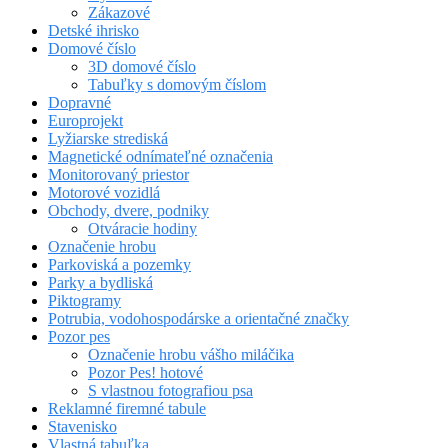
Zákazové
Detské ihrisko
Domové číslo
3D domové číslo
Tabuľky s domovým číslom
Dopravné
Europrojekt
Lyžiarske strediská
Magnetické odnímateľné označenia
Monitorovaný priestor
Motorové vozidlá
Obchody, dvere, podniky
Otváracie hodiny
Označenie hrobu
Parkoviská a pozemky
Parky a bydliská
Piktogramy
Potrubia, vodohospodárske a orientačné značky
Pozor pes
Označenie hrobu vášho miláčika
Pozor Pes! hotové
S vlastnou fotografiou psa
Reklamné firemné tabule
Stavenisko
Vlastná tabuľka