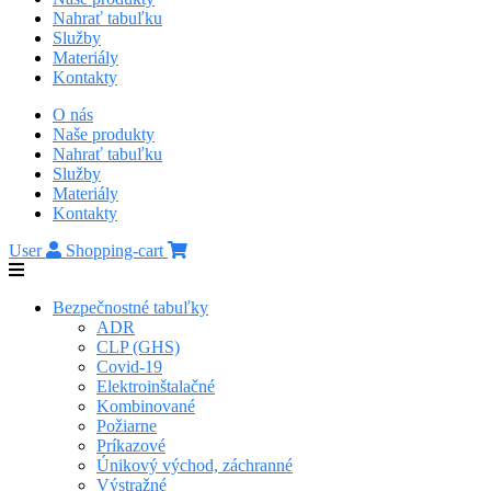
Nahrať tabuľku
Služby
Materiály
Kontakty
O nás
Naše produkty
Nahrať tabuľku
Služby
Materiály
Kontakty
User
Shopping-cart
Bezpečnostné tabuľky
ADR
CLP (GHS)
Covid-19
Elektroinštalačné
Kombinované
Požiarne
Príkazové
Únikový východ, záchranné
Výstražné