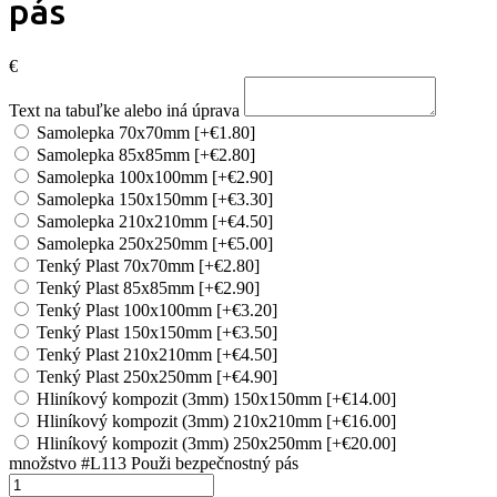
pás
€
Text na tabuľke alebo iná úprava
Samolepka 70x70mm
[+€1.80]
Samolepka 85x85mm
[+€2.80]
Samolepka 100x100mm
[+€2.90]
Samolepka 150x150mm
[+€3.30]
Samolepka 210x210mm
[+€4.50]
Samolepka 250x250mm
[+€5.00]
Tenký Plast 70x70mm
[+€2.80]
Tenký Plast 85x85mm
[+€2.90]
Tenký Plast 100x100mm
[+€3.20]
Tenký Plast 150x150mm
[+€3.50]
Tenký Plast 210x210mm
[+€4.50]
Tenký Plast 250x250mm
[+€4.90]
Hliníkový kompozit (3mm) 150x150mm
[+€14.00]
Hliníkový kompozit (3mm) 210x210mm
[+€16.00]
Hliníkový kompozit (3mm) 250x250mm
[+€20.00]
množstvo #L113 Použi bezpečnostný pás