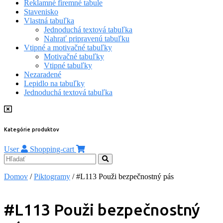
Reklamné firemné tabule
Stavenisko
Vlastná tabuľka
Jednoduchá textová tabuľka
Nahrať pripravenú tabuľku
Vtipné a motivačné tabuľky
Motivačné tabuľky
Vtipné tabuľky
Nezaradené
Lepidlo na tabuľky
Jednoduchá textová tabuľka
Kategórie produktov
User
Shopping-cart
Domov
/
Piktogramy
/ #L113 Použi bezpečnostný pás
#L113 Použi bezpečnostný