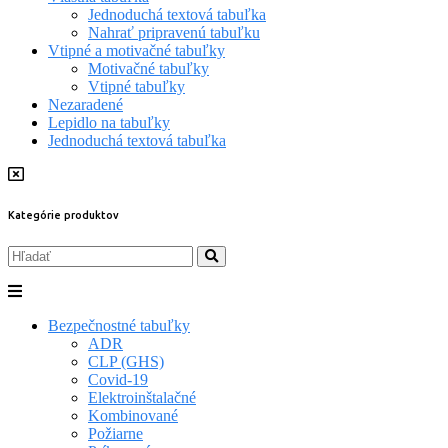
Jednoduchá textová tabuľka
Nahrať pripravenú tabuľku
Vtipné a motivačné tabuľky
Motivačné tabuľky
Vtipné tabuľky
Nezaradené
Lepidlo na tabuľky
Jednoduchá textová tabuľka
Kategórie produktov
Bezpečnostné tabuľky
ADR
CLP (GHS)
Covid-19
Elektroinštalačné
Kombinované
Požiarne