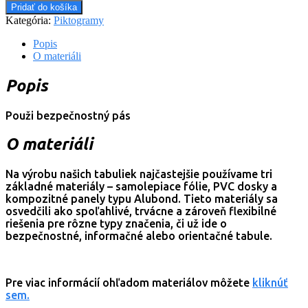
Pridať do košíka
Kategória:
Piktogramy
Popis
O materiáli
Popis
Použi bezpečnostný pás
O materiáli
Na výrobu našich tabuliek najčastejšie používame tri
základné materiály – samolepiace fólie, PVC dosky a
kompozitné panely typu Alubond. Tieto materiály sa
osvedčili ako spoľahlivé, trvácne a zároveň flexibilné
riešenia pre rôzne typy značenia, či už ide o
bezpečnostné, informačné alebo orientačné tabule.
Pre viac informácií ohľadom materiálov môžete
kliknúť
sem.