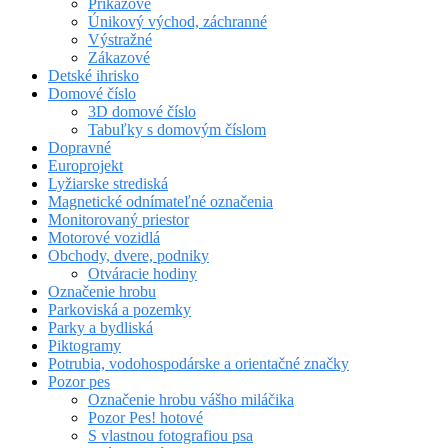
Príkazové
Únikový východ, záchranné
Výstražné
Zákazové
Detské ihrisko
Domové číslo
3D domové číslo
Tabuľky s domovým číslom
Dopravné
Europrojekt
Lyžiarske strediská
Magnetické odnímateľné označenia
Monitorovaný priestor
Motorové vozidlá
Obchody, dvere, podniky
Otváracie hodiny
Označenie hrobu
Parkoviská a pozemky
Parky a bydliská
Piktogramy
Potrubia, vodohospodárske a orientačné značky
Pozor pes
Označenie hrobu vášho miláčika
Pozor Pes! hotové
S vlastnou fotografiou psa