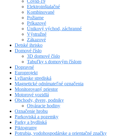
Covid-19
Elektroinštalačné
Kombinované
Požiarne
Príkazové
Únikový východ, záchranné
Výstražné
Zákazové
Detské ihrisko
Domové číslo
3D domové číslo
Tabuľky s domovým číslom
Dopravné
Europrojekt
Lyžiarske strediská
Magnetické odnímateľné označenia
Monitorovaný priestor
Motorové vozidlá
Obchody, dvere, podniky
Otváracie hodiny
Označenie hrobu
Parkoviská a pozemky
Parky a bydliská
Piktogramy
Potrubia, vodohospodárske a orientačné značky