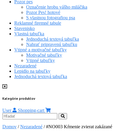
Pozor pes
Označenie hrobu vášho miláčika
Pozor Pes! hotové
S vlastnou fotografiou psa
Reklamné firemné tabule
Stavenisko
Vlastná tabuľka
Jednoduchá textová tabuľka
Nahrať pripravenú tabuľku
Vtipné a motivačné tabuľky
Motivačné tabuľky
Vtipné tabuľky
Nezaradené
Lepidlo na tabuľky
Jednoduchá textová tabuľka
Kategórie produktov
User
Shopping-cart
Domov
/
Nezaradené
/ #NO003 Kŕmenie zvierat zakázané