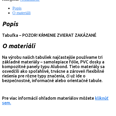
zvierat
zakázané
Popis
O materiáli
Popis
Tabuľka – POZOR! KŔMENIE ZVIERAT ZAKÁZANÉ
O materiáli
Na výrobu našich tabuliek najčastejšie používame tri
základné materiály – samolepiace fólie, PVC dosky a
kompozitné panely typu Alubond. Tieto materiály sa
osvedčili ako spoľahlivé, trvácne a zároveň flexibilné
riešenia pre rôzne typy značenia, či už ide o
bezpečnostné, informačné alebo orientačné tabule.
Pre viac informácií ohľadom materiálov môžete
kliknúť
sem.