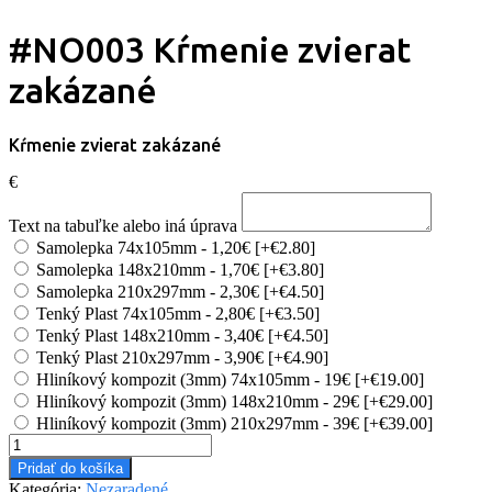
#NO003 Kŕmenie zvierat
zakázané
Kŕmenie zvierat zakázané
€
Text na tabuľke alebo iná úprava
Samolepka 74x105mm - 1,20€
[+€2.80]
Samolepka 148x210mm - 1,70€
[+€3.80]
Samolepka 210x297mm - 2,30€
[+€4.50]
Tenký Plast 74x105mm - 2,80€
[+€3.50]
Tenký Plast 148x210mm - 3,40€
[+€4.50]
Tenký Plast 210x297mm - 3,90€
[+€4.90]
Hliníkový kompozit (3mm) 74x105mm - 19€
[+€19.00]
Hliníkový kompozit (3mm) 148x210mm - 29€
[+€29.00]
Hliníkový kompozit (3mm) 210x297mm - 39€
[+€39.00]
množstvo
#NO003
Pridať do košíka
Kŕmenie
Kategória:
Nezaradené