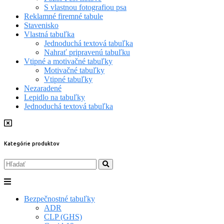
S vlastnou fotografiou psa
Reklamné firemné tabule
Stavenisko
Vlastná tabuľka
Jednoduchá textová tabuľka
Nahrať pripravenú tabuľku
Vtipné a motivačné tabuľky
Motivačné tabuľky
Vtipné tabuľky
Nezaradené
Lepidlo na tabuľky
Jednoduchá textová tabuľka
Kategórie produktov
Bezpečnostné tabuľky
ADR
CLP (GHS)