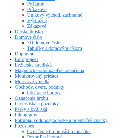
Požiarne
Príkazové
Únikový východ, záchranné
Výstražné
Zákazové
Detské ihrisko
Domové číslo
3D domové číslo
Tabuľky s domovým číslom
Dopravné
Europrojekt
Lyžiarske strediská
Magnetické odnímateľné označenia
Monitorovaný priestor
Motorové vozidlá
Obchody, dvere, podniky
Otváracie hodiny
Označenie hrobu
Parkoviská a pozemky
Parky a bydliská
Piktogramy
Potrubia, vodohospodárske a orientačné značky
Pozor pes
Označenie hrobu vášho miláčika
Pozor Pes! hotové