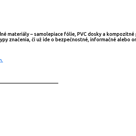
adné materiály – samolepiace fólie, PVC dosky a kompozitné 
 typy značenia, či už ide o bezpečnostné, informačné alebo o
m.
________________________