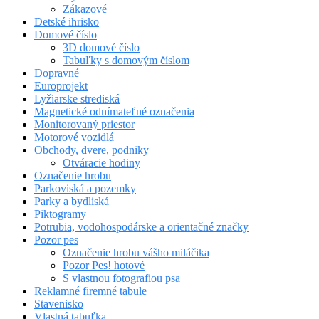
Zákazové
Detské ihrisko
Domové číslo
3D domové číslo
Tabuľky s domovým číslom
Dopravné
Europrojekt
Lyžiarske strediská
Magnetické odnímateľné označenia
Monitorovaný priestor
Motorové vozidlá
Obchody, dvere, podniky
Otváracie hodiny
Označenie hrobu
Parkoviská a pozemky
Parky a bydliská
Piktogramy
Potrubia, vodohospodárske a orientačné značky
Pozor pes
Označenie hrobu vášho miláčika
Pozor Pes! hotové
S vlastnou fotografiou psa
Reklamné firemné tabule
Stavenisko
Vlastná tabuľka