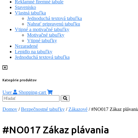
Reklamné firemné tabule
Stavenisko
Vlastná tabuľka
Jednoduchá textová tabuľka
Nahrať pripravenú tabuľku
Vtipné a motivačné tabuľky
Motivačné tabuľky
Vtipné tabuľky
Nezaradené
Lepidlo na tabuľky
Jednoduchá textová tabuľka
Kategórie produktov
User
Shopping-cart
Domov
/
Bezpečnostné tabuľky
/
Zákazové
/ #NO017 Zákaz plávani
#NO017 Zákaz plávania