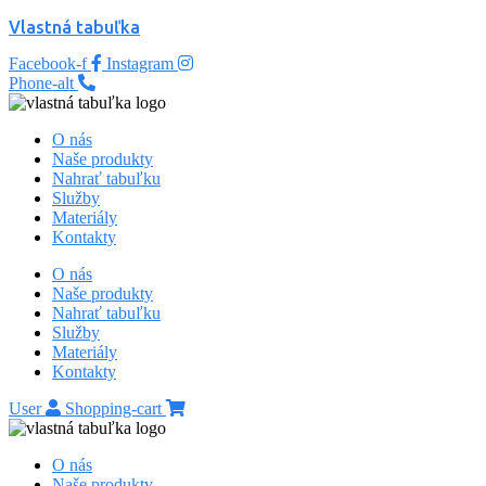
Vlastná tabuľka
Facebook-f
Instagram
Phone-alt
O nás
Naše produkty
Nahrať tabuľku
Služby
Materiály
Kontakty
O nás
Naše produkty
Nahrať tabuľku
Služby
Materiály
Kontakty
User
Shopping-cart
O nás
Naše produkty