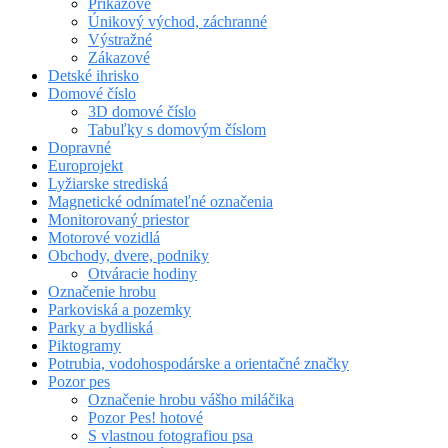
Príkazové
Únikový východ, záchranné
Výstražné
Zákazové
Detské ihrisko
Domové číslo
3D domové číslo
Tabuľky s domovým číslom
Dopravné
Europrojekt
Lyžiarske strediská
Magnetické odnímateľné označenia
Monitorovaný priestor
Motorové vozidlá
Obchody, dvere, podniky
Otváracie hodiny
Označenie hrobu
Parkoviská a pozemky
Parky a bydliská
Piktogramy
Potrubia, vodohospodárske a orientačné značky
Pozor pes
Označenie hrobu vášho miláčika
Pozor Pes! hotové
S vlastnou fotografiou psa