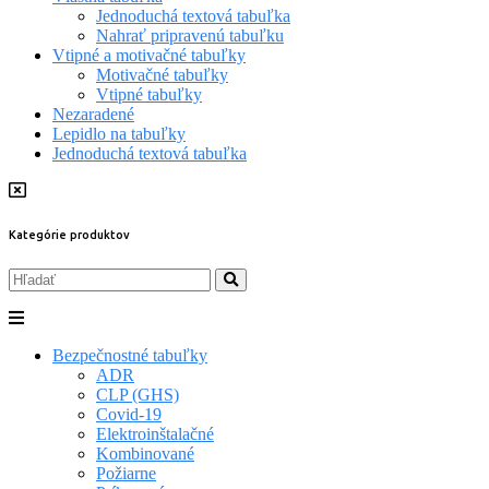
Jednoduchá textová tabuľka
Nahrať pripravenú tabuľku
Vtipné a motivačné tabuľky
Motivačné tabuľky
Vtipné tabuľky
Nezaradené
Lepidlo na tabuľky
Jednoduchá textová tabuľka
Kategórie produktov
Bezpečnostné tabuľky
ADR
CLP (GHS)
Covid-19
Elektroinštalačné
Kombinované
Požiarne