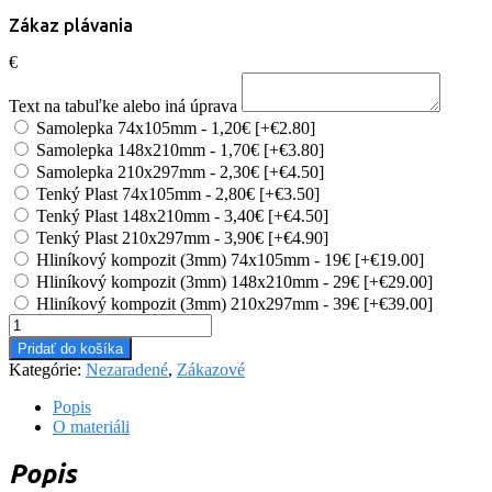
Zákaz plávania
€
Text na tabuľke alebo iná úprava
Samolepka 74x105mm - 1,20€
[+€2.80]
Samolepka 148x210mm - 1,70€
[+€3.80]
Samolepka 210x297mm - 2,30€
[+€4.50]
Tenký Plast 74x105mm - 2,80€
[+€3.50]
Tenký Plast 148x210mm - 3,40€
[+€4.50]
Tenký Plast 210x297mm - 3,90€
[+€4.90]
Hliníkový kompozit (3mm) 74x105mm - 19€
[+€19.00]
Hliníkový kompozit (3mm) 148x210mm - 29€
[+€29.00]
Hliníkový kompozit (3mm) 210x297mm - 39€
[+€39.00]
množstvo
#NO017
Pridať do košíka
Zákaz
Kategórie:
Nezaradené
,
Zákazové
plávania
Popis
O materiáli
Popis