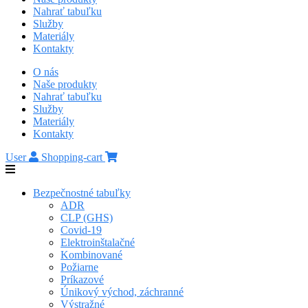
Nahrať tabuľku
Služby
Materiály
Kontakty
O nás
Naše produkty
Nahrať tabuľku
Služby
Materiály
Kontakty
User
Shopping-cart
Bezpečnostné tabuľky
ADR
CLP (GHS)
Covid-19
Elektroinštalačné
Kombinované
Požiarne
Príkazové
Únikový východ, záchranné
Výstražné