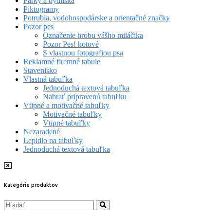
Parky a bydliská
Piktogramy
Potrubia, vodohospodárske a orientačné značky
Pozor pes
Označenie hrobu vášho miláčika
Pozor Pes! hotové
S vlastnou fotografiou psa
Reklamné firemné tabule
Stavenisko
Vlastná tabuľka
Jednoduchá textová tabuľka
Nahrať pripravenú tabuľku
Vtipné a motivačné tabuľky
Motivačné tabuľky
Vtipné tabuľky
Nezaradené
Lepidlo na tabuľky
Jednoduchá textová tabuľka
Kategórie produktov