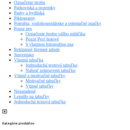
Označenie hrobu
Parkoviská a pozemky
Parky a bydliská
Piktogramy
Potrubia, vodohospodárske a orientačné značky
Pozor pes
Označenie hrobu vášho miláčika
Pozor Pes! hotové
S vlastnou fotografiou psa
Reklamné firemné tabule
Stavenisko
Vlastná tabuľka
Jednoduchá textová tabuľka
Nahrať pripravenú tabuľku
Vtipné a motivačné tabuľky
Motivačné tabuľky
Vtipné tabuľky
Nezaradené
Lepidlo na tabuľky
Jednoduchá textová tabuľka
Kategórie produktov