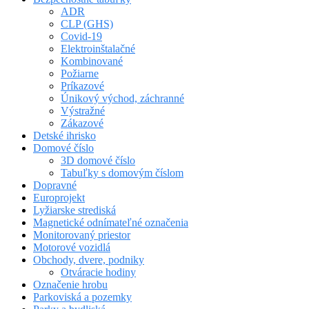
ADR
CLP (GHS)
Covid-19
Elektroinštalačné
Kombinované
Požiarne
Príkazové
Únikový východ, záchranné
Výstražné
Zákazové
Detské ihrisko
Domové číslo
3D domové číslo
Tabuľky s domovým číslom
Dopravné
Europrojekt
Lyžiarske strediská
Magnetické odnímateľné označenia
Monitorovaný priestor
Motorové vozidlá
Obchody, dvere, podniky
Otváracie hodiny
Označenie hrobu
Parkoviská a pozemky