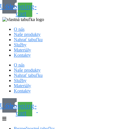
User
Shopping-
cart
O nás
Naše produkty
Nahrať tabuľku
Služby
Materiály
Kontakty
O nás
Naše produkty
Nahrať tabuľku
Služby
Materiály
Kontakty
User
Shopping-
cart
Bezpečnostné tabuľky