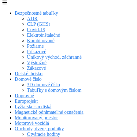
Bezpečnostné tabuľky
ADR
CLP (GHS)
Covid-19
Elektroinštalačné
Kombinované
Požiarne
Príkazové
Únikový východ, záchranné
Výstražné
Zákazové
Detské ihrisko
Domové číslo
3D domové číslo
Tabuľky s domovým číslom
Dopravné
Europrojekt
Lyžiarske strediská
Magnetické odnímateľné označenia
Monitorovaný priestor
Motorové vozidlá
Obchody, dvere, podniky
Otváracie hodiny