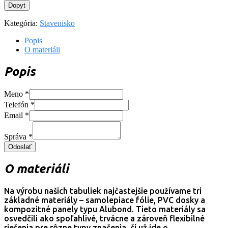
Dopyt
Kategória:
Stavenisko
Popis
O materiáli
Popis
Meno
*
Telefón
*
Email
*
Správa
*
Odoslať
O materiáli
Na výrobu našich tabuliek najčastejšie používame tri
základné materiály – samolepiace fólie, PVC dosky a
kompozitné panely typu Alubond. Tieto materiály sa
osvedčili ako spoľahlivé, trvácne a zároveň flexibilné
riešenia pre rôzne typy značenia, či už ide o