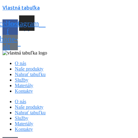
Vlastná tabuľka
cebook-
Instagram
f
hone-
alt
O nás
Naše produkty
Nahrať tabuľku
Služby
Materiály
Kontakty
O nás
Naše produkty
Nahrať tabuľku
Služby
Materiály
Kontakty