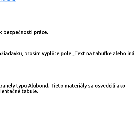
ík bezpečnosti práce.
požiadavku, prosím vyplňte pole „Text na tabuľke alebo iná
panely typu Alubond. Tieto materiály sa osvedčili ako
rientačné tabule.