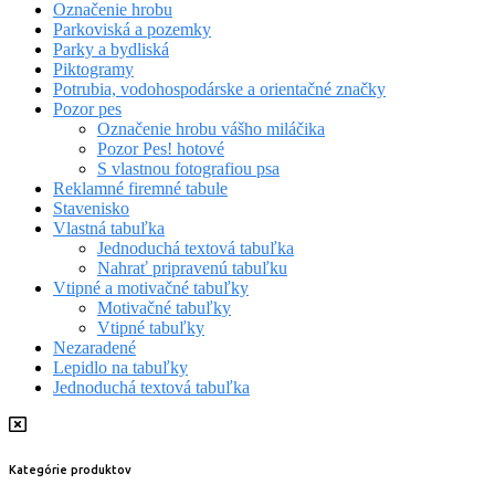
Označenie hrobu
Parkoviská a pozemky
Parky a bydliská
Piktogramy
Potrubia, vodohospodárske a orientačné značky
Pozor pes
Označenie hrobu vášho miláčika
Pozor Pes! hotové
S vlastnou fotografiou psa
Reklamné firemné tabule
Stavenisko
Vlastná tabuľka
Jednoduchá textová tabuľka
Nahrať pripravenú tabuľku
Vtipné a motivačné tabuľky
Motivačné tabuľky
Vtipné tabuľky
Nezaradené
Lepidlo na tabuľky
Jednoduchá textová tabuľka
Kategórie produktov