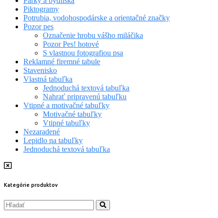
Parky a bydliská
Piktogramy
Potrubia, vodohospodárske a orientačné značky
Pozor pes
Označenie hrobu vášho miláčika
Pozor Pes! hotové
S vlastnou fotografiou psa
Reklamné firemné tabule
Stavenisko
Vlastná tabuľka
Jednoduchá textová tabuľka
Nahrať pripravenú tabuľku
Vtipné a motivačné tabuľky
Motivačné tabuľky
Vtipné tabuľky
Nezaradené
Lepidlo na tabuľky
Jednoduchá textová tabuľka
Kategórie produktov