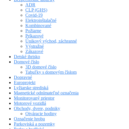
ADR
CLP (GHS)
Covid-19
Elektroinštalačné
Kombinované
Požiarne
Príkazové
Únikový východ, záchranné
Výstražné
Zákazové
Detské ihrisko
Domové číslo
3D domové číslo
Tabuľky s domovým číslom
Dopravné
Europrojekt
Lyžiarske strediská
Magnetické odnímateľné označenia
Monitorovaný priestor
Motorové vozidlá
Obchody, dvere, podniky
Otváracie hodiny
Označenie hrobu
Parkoviská a pozemky