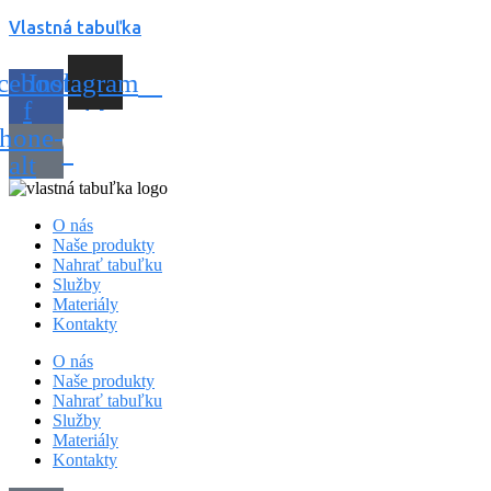
Vlastná tabuľka
cebook-
Instagram
f
hone-
alt
O nás
Naše produkty
Nahrať tabuľku
Služby
Materiály
Kontakty
O nás
Naše produkty
Nahrať tabuľku
Služby
Materiály
Kontakty