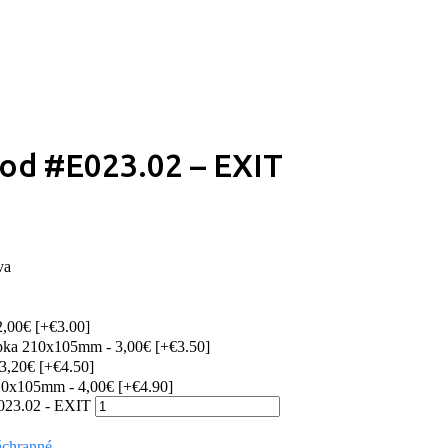
od #E023.02 – EXIT
va
2,00€
[+€3.00]
epka 210x105mm - 3,00€
[+€3.50]
 3,20€
[+€4.50]
210x105mm - 4,00€
[+€4.90]
023.02 - EXIT
áchranné