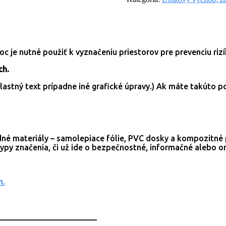
 je nutné použiť k vyznačeniu priestorov pre prevenciu riz
ch.
 vlastný text prípadne iné grafické úpravy.) Ak máte takúto 
adné materiály – samolepiace fólie, PVC dosky a kompozitné 
 typy značenia, či už ide o bezpečnostné, informačné alebo o
m.
________________________