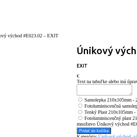
ový východ #E023.02 – EXIT
Únikový vých
EXIT
€
Text na tabuľke alebo iná úpra
Samolepka 210x105mm - 
Fotoluminiscenčná samol
Tenký Plast 210x105mm -
Fotoluminiscenčný plast 
množstvo Únikový východ #E
Pridať do košíka
Kategória:
Únikový východ, z