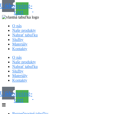
User
Shopping-
cart
O nás
Naše produkty
Nahrať tabuľku
Služby
Materiály
Kontakty
O nás
Naše produkty
Nahrať tabuľku
Služby
Materiály
Kontakty
User
Shopping-
cart
Bezpečnostné tabuľky