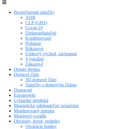
Bezpečnostné tabuľky
ADR
CLP (GHS)
Covid-19
Elektroinštalačné
Kombinované
Požiarne
Príkazové
Únikový východ, záchranné
Výstražné
Zákazové
Detské ihrisko
Domové číslo
3D domové číslo
Tabuľky s domovým číslom
Dopravné
Europrojekt
Lyžiarske strediská
Magnetické odnímateľné označenia
Monitorovaný priestor
Motorové vozidlá
Obchody, dvere, podniky
Otváracie hodiny