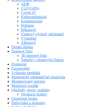
ADR
CLP (GHS)
Covid-19
Elektroinštalačné
Kombinované
Požiarne
Príkazové
Únikový východ, záchranné
Výstražné
Zákazové
Detské ihrisko
Domové číslo
3D domové číslo
Tabuľky s domovým číslom
Dopravné
Europrojekt
Lyžiarske strediská
Magnetické odnímateľné označenia
Monitorovaný priestor
Motorové vozidlá
Obchody, dvere, podniky
Otváracie hodiny
Označenie hrobu
Parkoviská a pozemky