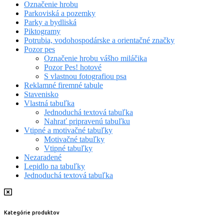
Označenie hrobu
Parkoviská a pozemky
Parky a bydliská
Piktogramy
Potrubia, vodohospodárske a orientačné značky
Pozor pes
Označenie hrobu vášho miláčika
Pozor Pes! hotové
S vlastnou fotografiou psa
Reklamné firemné tabule
Stavenisko
Vlastná tabuľka
Jednoduchá textová tabuľka
Nahrať pripravenú tabuľku
Vtipné a motivačné tabuľky
Motivačné tabuľky
Vtipné tabuľky
Nezaradené
Lepidlo na tabuľky
Jednoduchá textová tabuľka
Kategórie produktov