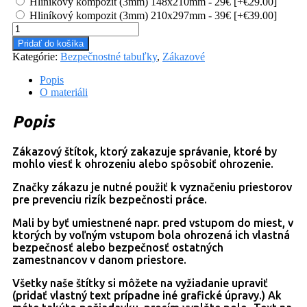
Hliníkový kompozit (3mm) 148x210mm - 29€
[+€29.00]
Hliníkový kompozit (3mm) 210x297mm - 39€
[+€39.00]
množstvo
Zákazový
Pridať do košíka
štítok
Kategórie:
Bezpečnostné tabuľky
,
Zákazové
#P031
Popis
O materiáli
Popis
Zákazový štítok, ktorý zakazuje správanie, ktoré by
mohlo viesť k ohrozeniu alebo spôsobiť ohrozenie.
Značky zákazu je nutné použiť k vyznačeniu priestorov
pre prevenciu rizík bezpečnosti práce.
Mali by byť umiestnené napr. pred vstupom do miest, v
ktorých by voľným vstupom bola ohrozená ich vlastná
bezpečnosť alebo bezpečnosť ostatných
zamestnancov v danom priestore.
Všetky naše štítky si môžete na vyžiadanie upraviť
(pridať vlastný text prípadne iné grafické úpravy.) Ak