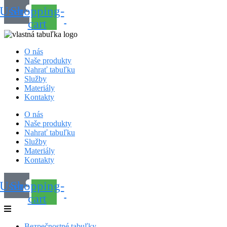
User
Shopping-
cart
O nás
Naše produkty
Nahrať tabuľku
Služby
Materiály
Kontakty
O nás
Naše produkty
Nahrať tabuľku
Služby
Materiály
Kontakty
User
Shopping-
cart
Bezpečnostné tabuľky