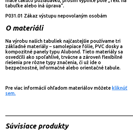
máte takúto požiadavku, prosím vyplňte pole „Text na
tabuľke alebo iná úprava“.
P031.01 Zákaz výstupu nepovolaným osobám
O materiáli
Na výrobu našich tabuliek najčastejšie používame tri
základné materiály – samolepiace fólie, PVC dosky a
kompozitné panely typu Alubond. Tieto materiály sa
osvedčili ako spoľahlivé, trvácne a zároveň flexibilné
riešenia pre rôzne typy značenia, či už ide o
bezpečnostné, informačné alebo orientačné tabule.
Pre viac informácií ohľadom materiálov môžete
kliknúť
sem.
_____________________________________________________
Súvisiace produkty