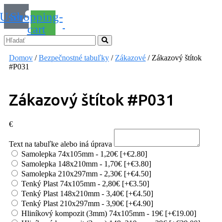
User
Shopping-
cart
Domov
/
Bezpečnostné tabuľky
/
Zákazové
/ Zákazový štítok
#P031
Zákazový štítok #P031
€
Text na tabuľke alebo iná úprava
Samolepka 74x105mm - 1,20€
[+€2.80]
Samolepka 148x210mm - 1,70€
[+€3.80]
Samolepka 210x297mm - 2,30€
[+€4.50]
Tenký Plast 74x105mm - 2,80€
[+€3.50]
Tenký Plast 148x210mm - 3,40€
[+€4.50]
Tenký Plast 210x297mm - 3,90€
[+€4.90]
Hliníkový kompozit (3mm) 74x105mm - 19€
[+€19.00]