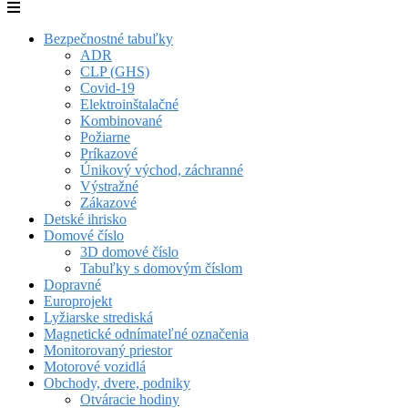
Bezpečnostné tabuľky
ADR
CLP (GHS)
Covid-19
Elektroinštalačné
Kombinované
Požiarne
Príkazové
Únikový východ, záchranné
Výstražné
Zákazové
Detské ihrisko
Domové číslo
3D domové číslo
Tabuľky s domovým číslom
Dopravné
Europrojekt
Lyžiarske strediská
Magnetické odnímateľné označenia
Monitorovaný priestor
Motorové vozidlá
Obchody, dvere, podniky
Otváracie hodiny