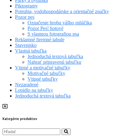
Parky a bydliská
Piktogramy
Potrubia, vodohospodárske a orientačné značky
Pozor pes
Označenie hrobu vášho miláčika
Pozor Pes! hotové
S vlastnou fotografiou psa
Reklamné firemné tabule
Stavenisko
Vlastná tabuľka
Jednoduchá textová tabuľka
Nahrať pripravenú tabuľku
Vtipné a motivačné tabuľky
Motivačné tabuľky
Vtipné tabuľky
Nezaradené
Lepidlo na tabuľky
Jednoduchá textová tabuľka
Kategórie produktov