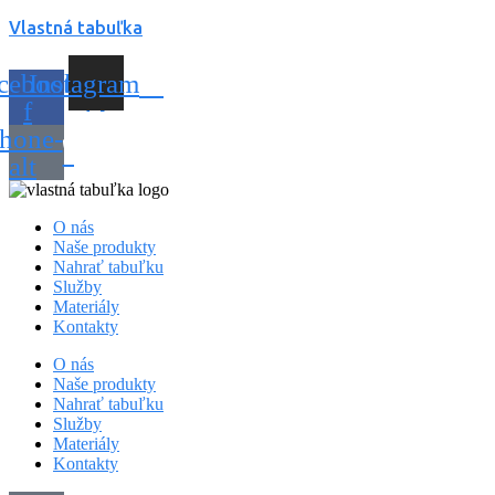
Vlastná tabuľka
cebook-
Instagram
f
hone-
alt
O nás
Naše produkty
Nahrať tabuľku
Služby
Materiály
Kontakty
O nás
Naše produkty
Nahrať tabuľku
Služby
Materiály
Kontakty