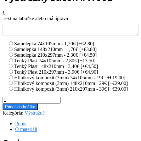
€
Text na tabuľke alebo iná úprava
Samolepka 74x105mm - 1,20€
[+€2.80]
Samolepka 148x210mm - 1,70€
[+€3.80]
Samolepka 210x297mm - 2,30€
[+€4.50]
Tenký Plast 74x105mm - 2,80€
[+€3.50]
Tenký Plast 148x210mm - 3,40€
[+€4.50]
Tenký Plast 210x297mm - 3,90€
[+€4.90]
Hliníkový kompozit (3mm) 74x105mm - 19€
[+€19.00]
Hliníkový kompozit (3mm) 148x210mm - 29€
[+€29.00]
Hliníkový kompozit (3mm) 210x297mm - 39€
[+€39.00]
množstvo
Výstražný
Pridať do košíka
štítok
Kategória:
Výstražné
#W002
Popis
O materiáli