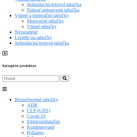
Jednoduchá textová tabuľka
Nahrať pripravenú tabuľku
Vtipné a motivačné tabuľky
Motivačné tabuľky
Vtipné tabuľky
Nezaradené
Lepidlo na tabuľky
Jednoduchá textová tabuľka
Kategórie produktov
Bezpečnostné tabuľky
ADR
CLP (GHS)
Covid-19
Elektroinštalačné
Kombinované
Požiarne