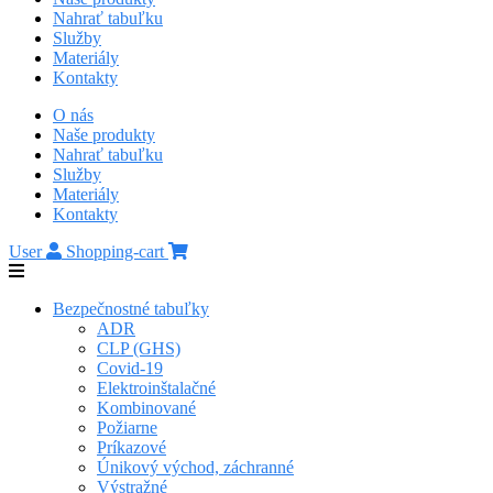
Nahrať tabuľku
Služby
Materiály
Kontakty
O nás
Naše produkty
Nahrať tabuľku
Služby
Materiály
Kontakty
User
Shopping-cart
Bezpečnostné tabuľky
ADR
CLP (GHS)
Covid-19
Elektroinštalačné
Kombinované
Požiarne
Príkazové
Únikový východ, záchranné
Výstražné