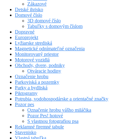
Zákazové
Detské ihrisko
Domové číslo
3D domové číslo
Tabuľky s domovým číslom
Dopravné
Europrojekt
Lyžiarske strediská
Magnetické odnímateľné označenia
Monitorovaný priestor
Motorové vozidlá
Obchody, dvere, podniky
Otváracie hodiny
Označenie hrobu
Parkoviská a pozemky
Parky a bydliská
Piktogramy
Potrubia, vodohospodárske a orientačné značky
Pozor pes
Označenie hrobu vášho miláčika
Pozor Pes! hotové
S vlastnou fotografiou psa
Reklamné firemné tabule
Stavenisko
Vlastná tabuľka