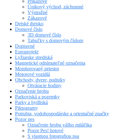
Príkazové
Únikový východ, záchranné
Výstražné
Zákazové
Detské ihrisko
Domové číslo
3D domové číslo
Tabuľky s domovým číslom
Dopravné
Europrojekt
Lyžiarske strediská
Magnetické odnímateľné označenia
Monitorovaný priestor
Motorové vozidlá
Obchody, dvere, podniky
Otváracie hodiny
Označenie hrobu
Parkoviská a pozemky
Parky a bydliská
Piktogramy
Potrubia, vodohospodárske a orientačné značky
Pozor pes
Označenie hrobu vášho miláčika
Pozor Pes! hotové
S vlastnou fotografiou psa