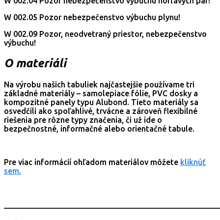
W 002.04 Pozor nebezpečenstvo výbuchu horľavých pár!
W 002.05 Pozor nebezpečenstvo výbuchu plynu!
W 002.09 Pozor, neodvetraný priestor, nebezpečenstvo
výbuchu!
O materiáli
Na výrobu našich tabuliek najčastejšie používame tri
základné materiály – samolepiace fólie, PVC dosky a
kompozitné panely typu Alubond. Tieto materiály sa
osvedčili ako spoľahlivé, trvácne a zároveň flexibilné
riešenia pre rôzne typy značenia, či už ide o
bezpečnostné, informačné alebo orientačné tabule.
Pre viac informácií ohľadom materiálov môžete
kliknúť
sem.
_______________________________________________________