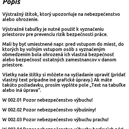
Popis
Výstražný štítok, ktorý upozorňuje na nebezpečenstvo
alebo ohrozenie.
Výstražné tabuľky je nutné použiť k vyznačeniu
priestorov pre prevenciu rizík bezpečnosti práce.
Mali by byť umiestnené napr. pred vstupom do miest, do
ktorých by voľným vstupom osôb s vyznačeným
obmedzením bola ohrozená ich vlastná bezpečnosť
alebo bezpečnosť ostatných zamestnancov v danom
priestore.
Všetky naše štítky si môžete na vyžiadanie upraviť (pridať
vlastný text prípadne iné grafické úpravy.) Ak máte
takúto požiadavku, prosím vyplňte pole „Text na tabuľke
alebo iná úprava“.
W 002.01 Pozor nebezpečenstvo výbuchu!
W 002.02 Pozor nebezpečenstvo výbušniny!
W 002.03 Pozor nebezpečenstvo výbuchu prachu!