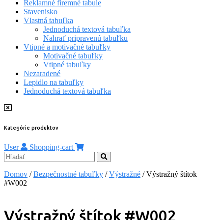
Reklamné firemné tabule
Stavenisko
Vlastná tabuľka
Jednoduchá textová tabuľka
Nahrať pripravenú tabuľku
Vtipné a motivačné tabuľky
Motivačné tabuľky
Vtipné tabuľky
Nezaradené
Lepidlo na tabuľky
Jednoduchá textová tabuľka
Kategórie produktov
User
Shopping-cart
Domov
/
Bezpečnostné tabuľky
/
Výstražné
/ Výstražný štítok
#W002
Výstražný štítok #W002